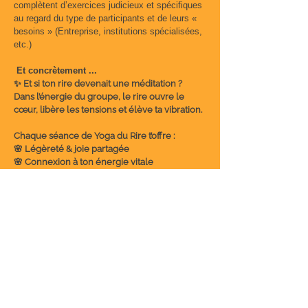
complètent d’exercices judicieux et spécifiques
au regard du type de participants et de leurs «
besoins » (Entreprise, institutions spécialisées,
etc.)
Et concrètement ...
✨ Et si ton rire devenait une méditation ?
Dans l’énergie du groupe, le rire ouvre le
cœur, libère les tensions et élève ta vibration.
Chaque séance de Yoga du Rire t’offre :
🌸 Légèreté & joie partagée
🌸 Connexion à ton énergie vitale
🌸 Un espace pour respirer et te ressourcer
📅 Les samedis : – 4/10-11/10-25/10-15/11-
22/11-29/11-6/12-13/12/2025
10h45 à 11h45 (on commence à l 'heure! Viens
5 bonnes minutes avant )
📍 Ateliers d’ Art de la Baraque :
1 rue des Artisans, 1348 Louvain-la-Neuve
lien info parking:
:
https://www.google.com/maps/@50.670713
3,4.620169,17z/data=!4m3!11m2!2sT3UhTfYxSU
enDCSvRs1vdQ!3e3?